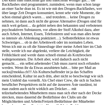
Das kann man manchmal gut und manchmal weniger gut… die
Backflashes sind programmiert, zumindest, wenn man schon lange
an einer Sache dran ist. Es ist wie mit den Drogen-Backflashes, wer
über lange Zeit Drogen konsumiert, kennt sehr viele Momente, die
schon einmal gleich waren… und trotzdem… keine Drogen zu
nehmen, ist dann auch nicht die grosse Alternative (Drogen sind für
mich weit gefasst… da gehört neben den bekannten und verbotenen
psychoaktiven Substanzen, vor allem der Stoff Alkohol dazu, aber
auch Arbeit, Internet, Essen, Telefonieren und was man alles heute
so intensiv als Ablenkung praktiziert…). Selbstreflektion ist etwas
Schwieriges… ob in der Arbeitswelt oder im normalen Leben.
Wenn ich mir zu oft die Sinnesfrage über meine Arbeit hier im Club
stelle, werde ich nur abgelenkt, verliere die Leichtigkeit, die
Fröhlichkeit und werde dann schnell einmal als Kotzbrocken
wahrgenommen. Die Arbeit aber, wird dadurch auch nicht
gemacht…. ein selbst arbeitender Club muss zuerst noch erfunden
werden. Wenn ihr da Etwas anzubieten habt… bitte per Mail an
sucks@mokka.ch!!! Als Kulturschaffender ist ja das Schaffen
entscheidend, Kultur ist auch drin, aber nicht so beschwingt wie sich
mein Umfeld das vorstellt. Als Chef einer Crew, die sich in Sachen
beruflicher Perspektiven nicht auf die äusseren Äste rauslässt, ist
man zudem auch nicht wirklich am Drücker… mit
teilzeitarbeitenden Mitarbeitern muss man sich eher nach der Decke
strecken, muss dauernd die Bedürfnisse des Clubs um die
Möglichkeiten und Arbeits/Freizeit-Bedürfnisse der Mitarbeiter