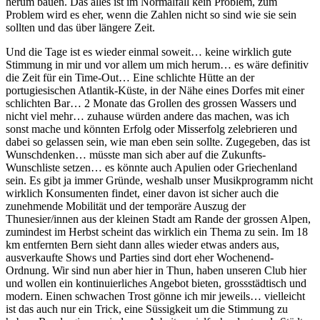
herum bauen. Das alles ist im Normalfall kein Problem, zum
Problem wird es eher, wenn die Zahlen nicht so sind wie sie sein
sollten und das über längere Zeit.
Und die Tage ist es wieder einmal soweit… keine wirklich gute
Stimmung in mir und vor allem um mich herum… es wäre definitiv
die Zeit für ein Time-Out… Eine schlichte Hütte an der
portugiesischen Atlantik-Küste, in der Nähe eines Dorfes mit einer
schlichten Bar… 2 Monate das Grollen des grossen Wassers und
nicht viel mehr… zuhause würden andere das machen, was ich
sonst mache und könnten Erfolg oder Misserfolg zelebrieren und
dabei so gelassen sein, wie man eben sein sollte. Zugegeben, das ist
Wunschdenken… müsste man sich aber auf die Zukunfts-
Wunschliste setzen… es könnte auch Apulien oder Griechenland
sein. Es gibt ja immer Gründe, weshalb unser Musikprogramm nicht
wirklich Konsumenten findet, einer davon ist sicher auch die
zunehmende Mobilität und der temporäre Auszug der
Thunesier/innen aus der kleinen Stadt am Rande der grossen Alpen,
zumindest im Herbst scheint das wirklich ein Thema zu sein. Im 18
km entfernten Bern sieht dann alles wieder etwas anders aus,
ausverkaufte Shows und Parties sind dort eher Wochenend-
Ordnung. Wir sind nun aber hier in Thun, haben unseren Club hier
und wollen ein kontinuierliches Angebot bieten, grossstädtisch und
modern. Einen schwachen Trost gönne ich mir jeweils… vielleicht
ist das auch nur ein Trick, eine Süssigkeit um die Stimmung zu