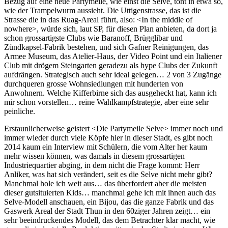
Bezug auf eine neue Partymeile, wie einst die Selve, tönt in etwa so,
wie der Trampelwurm aussieht. Die Uttigenstrasse, das ist die
Strasse die in das Ruag-Areal führt, also: <In the middle of
nowhere>, würde sich, laut SP, für diesen Plan anbieten, da dort ja
schon grossartigste Clubs wie Baranoff, Brügglibar und
Zündkapsel-Fabrik bestehen, und sich Gafner Reinigungen, das
Armee Museum, das Atelier-Haus, der Video Point und ein Italiener
Club mit drögem Steingarten geradezu als hype Clubs der Zukunft
aufdrängen. Strategisch auch sehr ideal gelegen… 2 von 3 Zugänge
durchqueren grosse Wohnsiedlungen mit hunderten von
Anwohnern. Welche Kifferbirne sich das ausgeheckt hat, kann ich
mir schon vorstellen… reine Wahlkampfstrategie, aber eine sehr
peinliche.
Erstaunlicherweise geistert <Die Partymeile Selve> immer noch und
immer wieder durch viele Köpfe hier in dieser Stadt, es gibt noch
2014 kaum ein Interview mit Schülern, die vom Alter her kaum
mehr wissen können, was damals in diesem grossartigen
Industriequartier abging, in dem nicht die Frage kommt: Herr
Anliker, was hat sich verändert, seit es die Selve nicht mehr gibt?
Manchmal hole ich weit aus… das überfordert aber die meisten
dieser gutsituierten Kids… manchmal gehe ich mit ihnen auch das
Selve-Modell anschauen, ein Bijou, das die ganze Fabrik und das
Gaswerk Areal der Stadt Thun in den 60ziger Jahren zeigt… ein
sehr beeindruckendes Modell, das dem Betrachter klar macht, wie