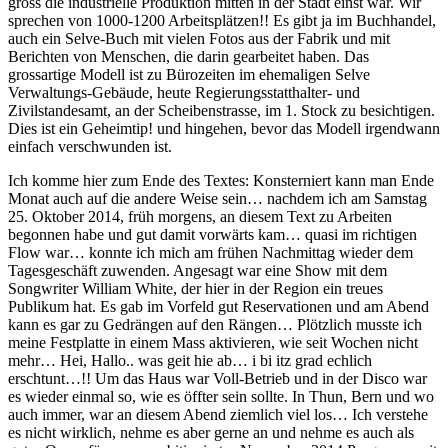
gross die industrielle Produktion mitten in der Stadt einst war. Wir
sprechen von 1000-1200 Arbeitsplätzen!! Es gibt ja im Buchhandel,
auch ein Selve-Buch mit vielen Fotos aus der Fabrik und mit
Berichten von Menschen, die darin gearbeitet haben. Das
grossartige Modell ist zu Bürozeiten im ehemaligen Selve
Verwaltungs-Gebäude, heute Regierungsstatthalter- und
Zivilstandesamt, an der Scheibenstrasse, im 1. Stock zu besichtigen.
Dies ist ein Geheimtip! und hingehen, bevor das Modell irgendwann
einfach verschwunden ist.
Ich komme hier zum Ende des Textes: Konsterniert kann man Ende
Monat auch auf die andere Weise sein… nachdem ich am Samstag
25. Oktober 2014, früh morgens, an diesem Text zu Arbeiten
begonnen habe und gut damit vorwärts kam… quasi im richtigen
Flow war… konnte ich mich am frühen Nachmittag wieder dem
Tagesgeschäft zuwenden. Angesagt war eine Show mit dem
Songwriter William White, der hier in der Region ein treues
Publikum hat. Es gab im Vorfeld gut Reservationen und am Abend
kann es gar zu Gedrängen auf den Rängen… Plötzlich musste ich
meine Festplatte in einem Mass aktivieren, wie seit Wochen nicht
mehr… Hei, Hallo.. was geit hie ab… i bi itz grad echlich
erschtunt…!! Um das Haus war Voll-Betrieb und in der Disco war
es wieder einmal so, wie es öffter sein sollte. In Thun, Bern und wo
auch immer, war an diesem Abend ziemlich viel los… Ich verstehe
es nicht wirklich, nehme es aber gerne an und nehme es auch als