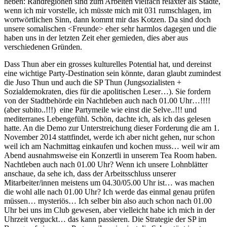
heben: Randregionen sind zum Arbeiten vielfach relaxter als Städte,
wenn ich mir vorstelle, ich müsste mich mit 031 rumschlagen, im
wortwörtlichen Sinn, dann kommt mir das Kotzen. Da sind doch
unsere somalischen <Freunde> eher sehr harmlos dagegen und die
haben uns in der letzten Zeit eher gemieden, dies aber aus
verschiedenen Gründen.
Dass Thun aber ein grosses kulturelles Potential hat, und dereinst
eine wichtige Party-Destination sein könnte, daran glaubt zumindest
die Juso Thun und auch die SP Thun (Jungsozialisten +
Sozialdemokraten, dies für die apolitischen Leser…). Sie fordern
von der Stadtbehörde ein Nachtleben auch nach 01.00 Uhr…!!!!
(aber subito..!!!) eine Partymeile wie einst die Selve..!!! und
mediterranes Lebengefühl. Schön, dachte ich, als ich das gelesen
hatte. An die Demo zur Unterstreichung dieser Forderung die am 1.
November 2014 stattfindet, werde ich aber nicht gehen, nur schon
weil ich am Nachmittag einkaufen und kochen muss… weil wir am
Abend ausnahmsweise ein Konzertli in unserem Tea Room haben.
Nachtleben auch nach 01.00 Uhr? Wenn ich unsere Lohnblätter
anschaue, da sehe ich, dass der Arbeitsschluss unserer
Mitarbeiter/innen meistens um 04.30/05.00 Uhr ist… was machen
die wohl alle nach 01.00 Uhr? Ich werde das einmal genau prüfen
müssen… mysteriös… Ich selber bin also auch schon nach 01.00
Uhr bei uns im Club gewesen, aber vielleicht habe ich mich in der
Uhrzeit verguckt… das kann passieren. Die Strategie der SP im