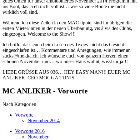
gutes Omen für unser ambitioniertes November 2014 Programm mit
ins Boot, das ja eh nicht voll ist… wie so viele Boote die nicht
wirklich voll sind.
Während ich diese Zeilen in den MAC tippte, sind im übrigen die
ersten Mieter/innen in der neuen Überbauung, vis à vis des Clubs,
eingezogen. Welcome to the Show!!!
Ich hoffe, dass euch beim Lesen des Textes nicht das Gesicht
eingeschlafen ist… Kommentare und Anregungen, wie immer an
sucks@mokka.ch. Ich wünsche euch von ganzem Herzen einen
schönen November und… wo unser Haus wohnt, wisst ihr ja!!!
LIEBE GRÜSSE AUS 036… HEY EASY MAN!!! EUER MC
ANLIKER CEO MOGGA TUNIS
MC ANLIKER - Vorworte
Nach Kategorien
Vorworte
November 2014
Vorworte 2016
November