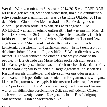
Wer das Wort von mir zum Saisonstart 2014/2015 von CAFE BAR
MOKKA gelesen hat, war doch sicher froh, um diese optimistisch-
schwebende Zuversicht für das, was da bis Ende Oktober 2014 in
dem kleinen Club, in der kleinen Stadt am Rande der grossen
Alpen… passieren sollte..!! Whau, das wird abgehen… MC
ANLIKER war richtiggehend entfesselt… fast wie einst im Mai…!!
Nun, 18 Shows und 26 Clubnächte später, sieht das alles ziemlich
farbloser aus, realistischer und wir sind definitiv im Hier und Jetzt
angekommen!!! Manchmal lässt die Realität einen ziemlich
konsterniert dastehen… und zurückschauen. <Ig hätt genauso gut
deheime chöne blibe u ine Egge schiffe…!! Wenn dir wüsst was i
meine!!!> Es war schlicht und einfach <No way to come to the
people…> Die Gründe des Misserfolges suche ich nicht gross…
klar, das sage ich jetzt einfach so, innerlich mache ich das dauernd…
das ist wohl klar, wir betreiben ein Bargeldgeschäft und sehen das
Resultat jeweils unmittelbar und physisch vor uns oder in uns…-
eren Kassen. Ich persönlich suche nicht im Programm, das war ganz
klar ein Programm wie es typisch für unseren Laden ist, eher noch
eine Spur besser…!! Die Acts waren von guten Eltern und für uns
war es inhaltlich eine bereichernde Zeit, mit zufriedenen Gästen,
auch wenn es wenige waren. Dies jetzt nicht als Beschönigung…
Shit happens!! Einfach weitergehen..??