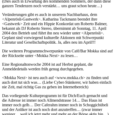
(Dies auch in Erwartung des kommenden Sommers, der dann diese
ganzen Tendenzen noch verstärkt… uns graut schon heute…)
Veränderungen gibt es auch in unserem Nachbarhaus, dem
<Alpenrösli-Gastwerk>. Katharina Tackmann beendet ihre
<Gastwerk> Zeit und ein Hippie Konkordat um Roberto Balmer,
bekannt als DJ Roberto Stereo, übernimmt ab Sonntag, 11. April
2004 den Betrieb und führt ihn neu wieder unter <Alpenrösli>.
Geplant sind vorwiegend kulturelle Aktionen mit Schwerpunkt
Literatur und Gesellschaftspolitik. Ja, alles neu im April!!!
Die weiteren Programmschwerpunkte von Café/Bar Mokka sind auf
der Rückseite unter <Mokka Next> zu lesen…
Eine Regionaltonwoche 2004 ist auf Herbst geplant, die
Anmeldedetails werden früh genug durchgegeben.
<Mokka Next> ist neu auch auf <www.mokka.ch> zu finden und
auch dort tut sich was… (Liebe Cyber-Stänkerer, wir haben einfach
nie Zeit, mal richtig Gas zu geben im Internetbereich)
Das vorliegende Kulturprogramm ist für Dich/Euch gemacht und
die Adresse ist immer noch Allmendstrasse 14… Das Haus ist
immer noch gelb… Der Caferahm immer noch in Schoggichübeli
und der Anliker ist auch noch dort anzutreffen… (zwar immer
weniger… weil ich jetzt mehr und mehr an der Börse aktiv bin…)