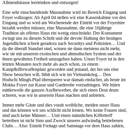
Allmendstrasse leertrinken und entsorgen!
Eine sehr einschneidende Massnahme wird im Bereich Eingang und
Foyer vollzogen: Ab April 04 stellen wir eine Kassenkabine vor den
Eingang und so wird am Wochenende der Eintritt vor der Foyertüre
bezahlt werden müssen, eine Massnahme, die eine 16jährige
Tradition als offenes Haus ein wenig einschränkt. Der Konsument
zwingt uns zu diesem Schritt und die devote Haltung der heutigen
Jugendlichen schreit geradezu nach Securitys und Polizisten… Und
da die überall Standart sind, wissen sie dann meistens nicht mehr,
wie sie mit unserem exotischen und altmodischen System und der
ihnen gewährten Freiheit umzugehen haben. Unser Foyer ist in den
letzten Monaten noch mehr als auch schon, zu einem
Kampfkifferwaffenplatz geworden und jemand, der bei uns eine
Show besuchen will, fühlt sich wie im Vietnamkrieg… Den
Hodschi Mingh-Pfad überqueren war damals einfacher, als heute im
Mokka Foyer zur Kasse und Garderobe vorzudringen. Wir hüten
mittlerweile die ganzen Asylbewerber, die sich einen Deut drum
scheren, was wir in unserem Haus machen und anbieten.
Immer mehr Gäste und dies vorab weibliche, meiden unser Haus
und das können wir uns schlicht nicht leisten. Wo keine Frauen sind,
sind auch keine Männer… Und einen männlichen Kiffertreff
betreiben ist nicht Sinn und Zweck unseres aufwändig betriebenen
Clubs… Also: Eintritt Freitags und Samstags vor dem Haus zahlen,