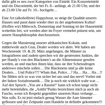
dafür gibt es neu zwei Kategorien von Eintritt: Ein Konzerteintritt
und ein Discoeintritt, der bei Fr. 8.- anfängt, ab 21.00 Uhr, und der
ab 23.00 Uhr auf Fr. 10.- hochgeht…
Eine Art (alkoholfreie) Happyhour, so steigt die Qualität unseres
Hauses und passt dann wieder eher zu der angebotenen Kultur!
(Hoffen wir) Mittwoch, Donnerstag und Sonntag ist der Hauseintritt
weiterhin frei, wir werden aber im Foyer vermehrt präsent sein, um
unsere Hausphilosophie durchzusetzen.
Gegen die Massierung unserer afrikanischen Kokain, und
mittlerweile auch Gras, Dealer werden wir aktiv. Wir haben am
Wochenende 19. & 20. März angefangen, die Männer zu
fotografieren und zudem sprechen wir die gestressten Junkies, die
per Handy’s von den Blackmen’s an die Allmenstrasse gerufen
werden, an und machen ihnen klar, dass sie ihre Scheissdrogen
anderswo mischeln sollen… Die Blackmens sind ja alle keine
Dealers… Und Police??? Whats that, Police…? Ha… Ha… Ha…!!
Sie fühlen sich so was von sicher bei uns und das nervt! Vorbei mit
der linken Sozialromantik… Die ja noch nie wirklich wahr war…
Auf den Spruch: „You are a Rassist!“ kann ich schon lange nicht
mehr hereinfallen, die „Antifa“Punks bezeichnen mich ja auch als
Fascho, wenn ich Respekt gegenüber unserem Haus verlange…
Was solls. Es ist jetzt einfach genug Wasser die Aare hinunter
geflossen und der Zeitpunkt zum Handeln ist definitiv gekommen!!!