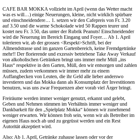
CAFE BAR MOKKA vollzieht im April (wenn das Wetter macht
was es will…) einige Neuerungen, kleine, nicht wirklich spürbare
und einschneidendere… 1. setzen wir den Cafepreis von Fr. 3.20
auf 3.50 und die warme Schokolade wird 50 Rappen teurer und
kostet neu Fr. 3.50, das unter der Rubrik Peanuts! Einschneidender
wird die Neuerung im Bereich Eingang und Foyer… Ab 1. April
tolerieren wir, ab der grossen <Respekt>Schrift, bei der
Allmendstrasse und im ganzen Gartenbereich, keine Fremdgetränke
mehr!! Der florierende und exzessiv betriebene Take Away Verkauf
von alkoholischen Getränken bringt uns immer mehr Müll „ins
Haus“ respektive in den Garten, Müll, den wir entsorgen und zahlen
müssen, zudem verkommen wir immer mehr zu einem
Auffangbecken von Leuten, die ihr Geld alle lieber anderswo
investieren und das Mokka dann als Konsumplatz der Investitionen
benutzen, was uns zwar Frequenzen aber vorab viel Ärger bringt.
Freiräume werden immer weniger genutzt, erkannt und gelebt,
Geben und Nehmen stimmen im Verhältnis immer weniger und
Dankbarkeit für den „Spielplatz Mokka“ können wir zunehmend
weniger erwarten. Wir können froh sein, wenn wir als Betreiber im
eigenen Haus noch ab und zu gegrüsst werden und ein Rest
Autorität akzeptiert wird.
Also: Ab 1. April, Getränke zuhause lassen oder vor der