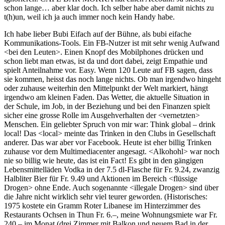
schon lange… aber klar doch. Ich selber habe aber damit nichts zu
t(h)un, weil ich ja auch immer noch kein Handy habe.
Ich habe lieber Bubi Eifach auf der Bühne, als bubi eifache
Kommunikations-Tools. Ein FB-Nutzer ist mit sehr wenig Aufwand
<bei den Leuten>. Einen Knopf des Mobilphones drücken und
schon liebt man etwas, ist da und dort dabei, zeigt Empathie und
spielt Anteilnahme vor. Easy. Wenn 120 Leute auf FB sagen, dass
sie kommen, heisst das noch lange nichts. Ob man irgendwo hingeht
oder zuhause weiterhin den Mittelpunkt der Welt markiert, hängt
irgendwo am kleinen Faden. Das Wetter, die aktuelle Situation in
der Schule, im Job, in der Beziehung und bei den Finanzen spielt
sicher eine grosse Rolle im Ausgehverhalten der <vernetzten>
Menschen. Ein geliebter Spruch von mir war: Think global – drink
local! Das <local> meinte das Trinken in den Clubs in Gesellschaft
anderer. Das war aber vor Facebook. Heute ist eher billig Trinken
zuhause vor dem Multimediacenter angesagt. <Alkohohl> war noch
nie so billig wie heute, das ist ein Fact! Es gibt in den gängigen
Lebensmittelläden Vodka in der 7.5 dl-Flasche für Fr. 9.24, zwanzig
Halbliter Bier für Fr. 9.49 und Aktionen im Bereich <flüssige
Drogen> ohne Ende. Auch sogenannte <illegale Drogen> sind über
die Jahre nicht wirklich sehr viel teurer geworden. (Historisches:
1975 kostete ein Gramm Roter Libanese im Hinterzimmer des
Restaurants Ochsen in Thun Fr. 6.–, meine Wohnungsmiete war Fr.
240.– im Monat (drei Zimmer mit Balkon und neuem Bad in der