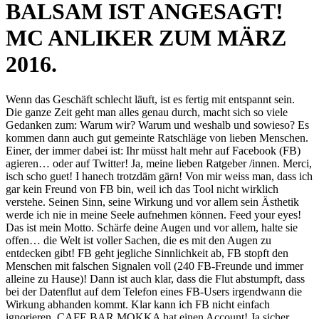
BALSAM IST ANGESAGT!
MC ANLIKER ZUM MÄRZ
2016.
Wenn das Geschäft schlecht läuft, ist es fertig mit entspannt sein.
Die ganze Zeit geht man alles genau durch, macht sich so viele
Gedanken zum: Warum wir? Warum und weshalb und sowieso? Es
kommen dann auch gut gemeinte Ratschläge von lieben Menschen.
Einer, der immer dabei ist: Ihr müsst halt mehr auf Facebook (FB)
agieren… oder auf Twitter! Ja, meine lieben Ratgeber /innen. Merci,
isch scho guet! I hanech trotzdäm gärn! Von mir weiss man, dass ich
gar kein Freund von FB bin, weil ich das Tool nicht wirklich
verstehe. Seinen Sinn, seine Wirkung und vor allem sein Ästhetik
werde ich nie in meine Seele aufnehmen können. Feed your eyes!
Das ist mein Motto. Schärfe deine Augen und vor allem, halte sie
offen… die Welt ist voller Sachen, die es mit den Augen zu
entdecken gibt! FB geht jegliche Sinnlichkeit ab, FB stopft den
Menschen mit falschen Signalen voll (240 FB-Freunde und immer
alleine zu Hause)! Dann ist auch klar, dass die Flut abstumpft, dass
bei der Datenflut auf dem Telefon eines FB-Users irgendwann die
Wirkung abhanden kommt. Klar kann ich FB nicht einfach
ignorieren. CAFE BAR MOKKA hat einen Account! Ja sicher,