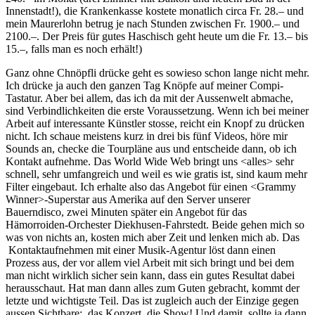
Innenstadt!), die Krankenkasse kostete monatlich circa Fr. 28.– und
mein Maurerlohn betrug je nach Stunden zwischen Fr. 1900.– und
2100.–. Der Preis für gutes Haschisch geht heute um die Fr. 13.– bis
15.–, falls man es noch erhält!)
Ganz ohne Chnöpfli drücke geht es sowieso schon lange nicht mehr.
Ich drücke ja auch den ganzen Tag Knöpfe auf meiner Compi-
Tastatur. Aber bei allem, das ich da mit der Aussenwelt abmache,
sind Verbindlichkeiten die erste Voraussetzung. Wenn ich bei meiner
Arbeit auf interessante Künstler stosse, reicht ein Knopf zu drücken
nicht. Ich schaue meistens kurz in drei bis fünf Videos, höre mir
Sounds an, checke die Tourpläne aus und entscheide dann, ob ich
Kontakt aufnehme. Das World Wide Web bringt uns <alles> sehr
schnell, sehr umfangreich und weil es wie gratis ist, sind kaum mehr
Filter eingebaut. Ich erhalte also das Angebot für einen <Grammy
Winner>-Superstar aus Amerika auf den Server unserer
Bauerndisco, zwei Minuten später ein Angebot für das
Hämorroiden-Orchester Diekhusen-Fahrstedt. Beide gehen mich so
was von nichts an, kosten mich aber Zeit und lenken mich ab. Das
Kontaktaufnehmen mit einer Musik-Agentur löst dann einen
Prozess aus, der vor allem viel Arbeit mit sich bringt und bei dem
man nicht wirklich sicher sein kann, dass ein gutes Resultat dabei
herausschaut. Hat man dann alles zum Guten gebracht, kommt der
letzte und wichtigste Teil. Das ist zugleich auch der Einzige gegen
aussen Sichtbare: das Konzert, die Show! Und damit sollte ja dann