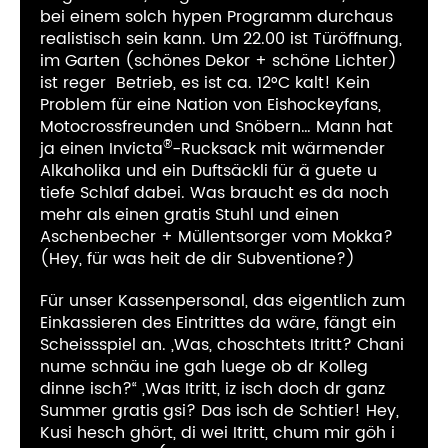
bei einem solch hypen Programm durchaus
realistisch sein kann. Um 22.00 ist Türöffnung,
im Garten (schönes Dekor + schöne Lichter)
ist reger
Betrieb, es ist ca. 12°C kalt! Kein
Problem für eine Nation von Eishockeyfans,
Motocrossfreunden und Snöbern… Mann hat
®
ja einen Invicta
-Rucksack mit wärmender
Alkaholika und ein Duftsäckli für ä guete u
tiefe Schlaf dabei. Was braucht es da noch
mehr als einen gratis Stuhl und einen
Aschenbecher + Müllentsorger vom Mokka?
(Hey, für was heit de dir Subventione?)
Für unser Kassenpersonal, das eigentlich zum
Einkassieren des Eintrittes da wäre, fängt ein
Scheissspiel an. „Was, choschtets Itritt? Chani
nume schnäu ine gah luege ob dr Kolleg
dinne isch?“ „Was Itritt, iz isch doch dr ganz
Summer gratis gsi? Das isch de Schtier! Hey,
Kusi hesch ghört, di wei Itritt, chum mir göh i