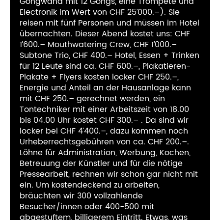
Gongwand mit 12 Gongs, eine Trompete und
Electronik im Wert von CHF 25’000.–). Sie
reisen mit fünf Personen und müssen im Hotel
übernachten. Dieser Abend kostet uns: CHF
1’600.– Mouthwatering Crew, CHF 1’000.–
Subtone Trio, CHF 400.– Hotel, Essen + Trinken
für 12 Leute sind ca. CHF 600.–, Plakatieren-
Plakate + Flyers kosten locker CHF 250.–,
Energie und Anteil an der Hausanlage kann
mit CHF 250.– gerechnet werden, ein
Tontechniker mit einer Arbeitszeit von 18.00
bis 04.00 Uhr kostet CHF 300.– . Da sind wir
locker bei CHF 4’400.–, dazu kommen noch
Urheberrechtsgebühren von ca. CHF 200.–.
Löhne für Administration, Werbung, Kochen,
Betreuung der Künstler und für die nötige
Pressearbeit, rechnen wir schon gar nicht mit
ein. Um kostendeckend zu arbeiten,
bräuchten wir 300 vollzahlende
Besucher/innen oder 400-500 mit
abgestuftem, billigerem Eintritt. Etwas, was