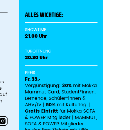
ALLES WICHTIGE:
SHOWTIME
21.00 Uhr
TÜRÖFFNUNG
20.30 Uhr
PREIS
Fr. 33.-
us
Vergünstigung:
30%
mit Mokka
e
Mammut Card, Student*innen,
auf
Lernende, Schüler*innen &
n
AHV/IV |
50%
mit Kulturlegi |
Gratis Eintritt
für Mokka SOFA
& POWER Mitglieder | MAMMUT,
SOFA & POWER Mitglieder