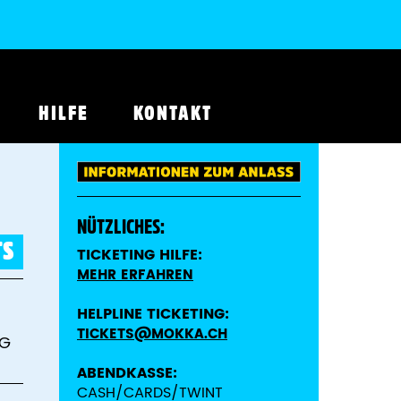
HILFE
KONTAKT
NÜTZLICHES:
TS
TICKETING HILFE:
MEHR ERFAHREN
HELPLINE TICKETING:
TICKETS@MOKKA.CH
NG
ABENDKASSE:
CASH/CARDS/TWINT