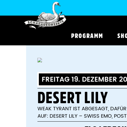
PROGRAMM
SH
FREITAG 19. DEZEMBER 20
DESERT LILY
WEAK TYRANT IST ABGESAGT, DAFÜR 
AUF: DESERT LILY – SWISS EMO, PO