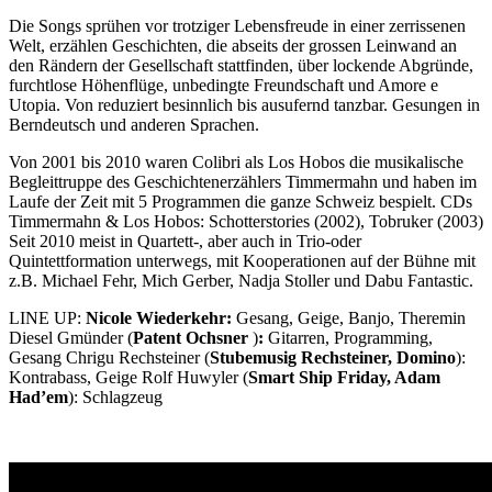
Die Songs sprühen vor trotziger Lebensfreude in einer zerrissenen
Welt, erzählen Geschichten, die abseits der grossen Leinwand an
den Rändern der Gesellschaft stattfinden, über lockende Abgründe,
furchtlose Höhenflüge, unbedingte Freundschaft und Amore e
Utopia. Von reduziert besinnlich bis ausufernd tanzbar. Gesungen in
Berndeutsch und anderen Sprachen.
Von 2001 bis 2010 waren Colibri als Los Hobos die musikalische
Begleittruppe des Geschichtenerzählers Timmermahn und haben im
Laufe der Zeit mit 5 Programmen die ganze Schweiz bespielt. CDs
Timmermahn & Los Hobos: Schotterstories (2002), Tobruker (2003)
Seit 2010 meist in Quartett-, aber auch in Trio-oder
Quintettformation unterwegs, mit Kooperationen auf der Bühne mit
z.B. Michael Fehr, Mich Gerber, Nadja Stoller und Dabu Fantastic.
LINE UP:
Nicole Wiederkehr:
Gesang, Geige, Banjo, Theremin
Diesel Gmünder (
Patent Ochsner
)
:
Gitarren, Programming,
Gesang Chrigu Rechsteiner (
Stubemusig Rechsteiner, Domino
):
Kontrabass, Geige Rolf Huwyler (
Smart Ship Friday, Adam
Had’em
): Schlagzeug