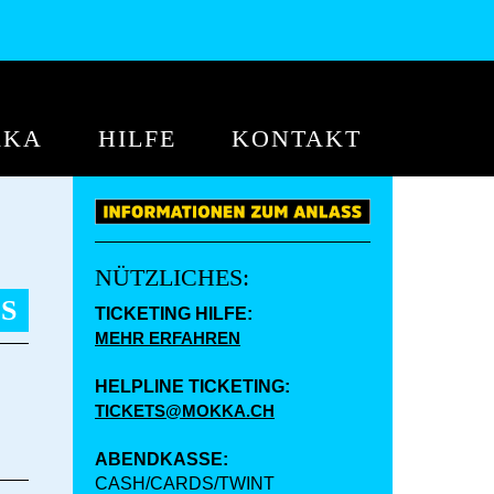
KKA
HILFE
KONTAKT
NÜTZLICHES:
S
TICKETING HILFE:
MEHR ERFAHREN
HELPLINE TICKETING:
TICKETS@MOKKA.CH
ABENDKASSE:
CASH/CARDS/TWINT