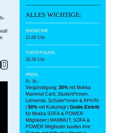
ALLES WICHTIGE:
ch-
SHOWTIME
voll
21.00 Uhr
in
TÜRÖFFNUNG
20.30 Uhr
PREIS
Fr. 30.-
Vergünstigung:
30%
mit Mokka
Mammut Card, Student*innen,
Lernende, Schüler*innen & AHV/IV
|
50%
mit Kulturlegi |
Gratis Eintritt
für Mokka SOFA & POWER
Mitglieder | MAMMUT, SOFA &
POWER Mitglieder kaufen ihre