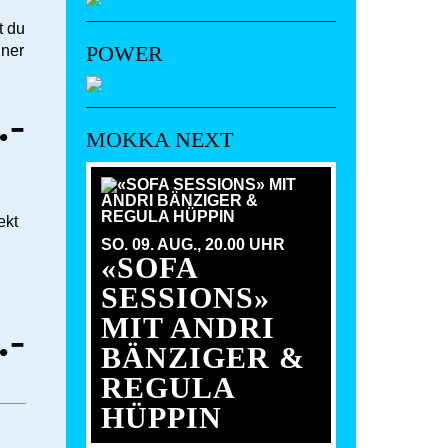
t du
POWER
uner
.-
MOKKA NEXT
ekt
SO. 09. AUG.,
20.00 UHR
«SOFA
SESSIONS»
MIT ANDRI
.-
BÄNZIGER &
REGULA
HÜPPIN