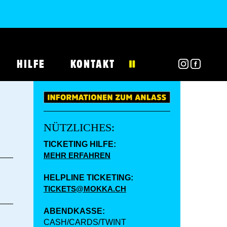
HILFE
KONTAKT
NÜTZLICHES:
TICKETING HILFE:
MEHR ERFAHREN
HELPLINE TICKETING:
TICKETS@MOKKA.CH
ABENDKASSE:
CASH/CARDS/TWINT