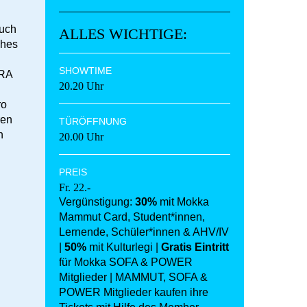
auch
ALLES WICHTIGE:
ches
SHOWTIME
ARA
20.20 Uhr
ro
ren
TÜRÖFFNUNG
n
20.00 Uhr
PREIS
Fr. 22.-
Vergünstigung:
30%
mit Mokka
Mammut Card, Student*innen,
Lernende, Schüler*innen & AHV/IV
|
50%
mit Kulturlegi |
Gratis Eintritt
für Mokka SOFA & POWER
Mitglieder | MAMMUT, SOFA &
POWER Mitglieder kaufen ihre