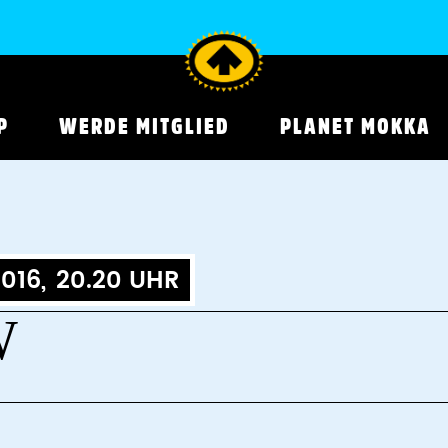
P
WERDE MITGLIED
PLANET MOKKA
016,
20.20 UHR
W