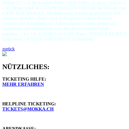
Herbst 2013, in der Konzert Serie <COCOON> zu nutze. Jeweils 2
x im Monat spielt das COLIN VALLON TRIO auf der Büh-ne von
CAFE BAR MOKKA, um dabei neue Sounds ausprobieren und
Grenzen ausloten. Quasi, Live in Progress!!!! Diese Konzert
Abende sind Kraftfelder, die Zuhörer/innen werden gefüllt mit
Emotionen und können ihre neue Woche mit vollster Kraft
angehen.. Line Up: COLIN VALLON: Piano / PATRICE MORET:
Kontrabass / JULIAN SARTORIUS: Schlagzeug
zurück
NÜTZLICHES:
TICKETING HILFE:
MEHR ERFAHREN
HELPLINE TICKETING:
TICKETS@MOKKA.CH
ABENDKASSE: