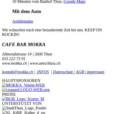
10 Minuten vom Banhof Thun.
Google Maps
Mit dem Auto
Anfahrtsplan
Wir wünschen euch eine bezaubernde Zeit bei uns. KEEP ON
ROCKIN!
CAFE BAR MOKKA
Allmendstrasse 14 | 3600 Thun
033 222 73 91
www.mokka.ch | www.amschluss.ch
kontakt@mokka.ch
|
INFOS
|
Datenschutz
|
AGB | impressum
HAUPTSPONSOREN
PREISE
UNTERSTÜTZT VON