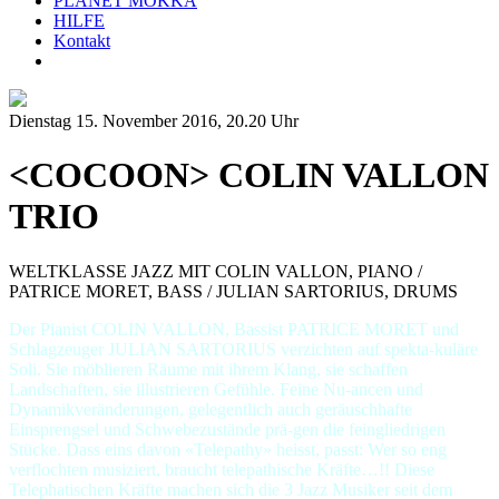
PLANET MOKKA
HILFE
Kontakt
Dienstag 15. November 2016,
20.20 Uhr
<COCOON> COLIN VALLON
TRIO
WELTKLASSE JAZZ MIT COLIN VALLON, PIANO /
PATRICE MORET, BASS / JULIAN SARTORIUS, DRUMS
Der Pianist COLIN VALLON, Bassist PATRICE MORET und
Schlagzeuger JULIAN SARTORIUS verzichten auf spekta-kuläre
Soli. Sie möblieren Räume mit ihrem Klang, sie schaffen
Landschaften, sie illustrieren Gefühle. Feine Nu-ancen und
Dynamikveränderungen, gelegentlich auch geräuschhafte
Einsprengsel und Schwebezustände prä-gen die feingliedrigen
Stücke. Dass eins davon «Telepathy» heisst, passt: Wer so eng
verflochten musiziert, braucht telepathische Kräfte…!! Diese
Telephatischen Kräfte machen sich die 3 Jazz Musiker seit dem