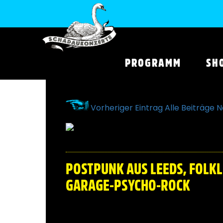
PROGRAMM
SH
Vorheriger Eintrag
Alle Beiträge
N
2. MÄRZ 2017
POSTPUNK AUS LEEDS, FOLKL
GARAGE-PSYCHO-ROCK
DER MÄRZ IST DA UND WIR STARTEN MIT 
AUS BERLIN, UNSERER DRUM AND BASS 