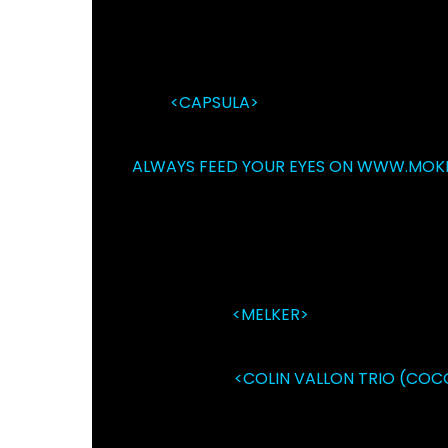
SONNTAG, 5. MÄRZ GEHÖRT EINER BAND,
IN ARGENTINIEN SCHON ALS SUPPORT-A
AGENTEN ANGEBOTEN. DAS TÖNT NICHT 
AUS.
<CAPSULA>
FÜR EINE SONNTAGABEN
DER EINTRITT KOSTET FR. 24.-
ALWAYS FEED YOUR EYES ON WWW.MOK
MOKKA NEXT WEEK:
– FR. 10. MÄR: <RADIO BAMBOO NIGHT>
PROFESSOR (AB 2:00 UHR)
– SA. 11. MÄR:
<MELKER>
/ ELEKTRO-ROCK-
FORMATION ZURÜCK
– DI. 14. MÄR:
<COLIN VALLON TRIO (CO
PATRICE MORET, BASS / JULIAN SARTORI
TRÄUMEN IN GEHEIZTEN RÄUMEN MIT CA