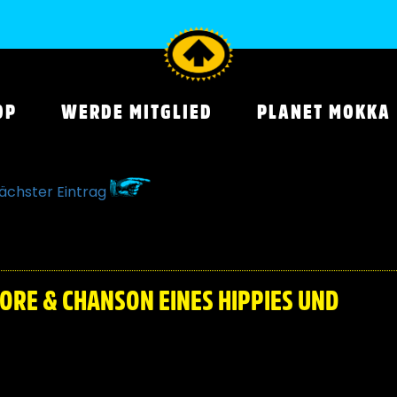
OP
WERDE MITGLIED
PLANET MOKKA
ächster Eintrag
ORE & CHANSON EINES HIPPIES UND
EINER TRUPPE AUS LEEDS, FAHREN WEITER MIT EINEM HIPPI
PARTY UND EINER ZIEMLICH GLAMOURÖSEN GARAGE-ROCK