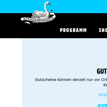
PROGRAMM
SH
GUT
Gutscheine können derzeit nur vor Ort 
R
RES
GUT