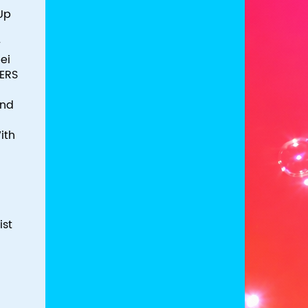
Up
r
ei
GERS
und
ith
ist