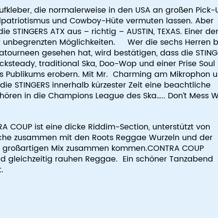
ufkleber, die normalerweise in den USA an großen Pick-
alpatriotismus und Cowboy-Hüte vermuten lassen. Aber
 STINGERS ATX aus – richtig – AUSTIN, TEXAS. Einer de
 unbegrenzten Möglichkeiten. Wer die sechs Herren b
atourneen gesehen hat, wird bestätigen, dass die STIN
ksteady, traditional Ska, Doo-Wop und einer Prise Soul
edes Publikums erobern. Mit Mr. Charming am Mikrophon 
ie STINGERS innerhalb kürzester Zeit eine beachtliche
hören in die Champions League des Ska….. Don’t Mess W
 COUP ist eine dicke Riddim-Section, unterstützt von
che zusammen mit den Roots Reggae Wurzeln und der
inem großartigen Mix zusammen kommen.CONTRA COUP
nd gleichzeitig rauhen Reggae. Ein schöner Tanzabend 
.