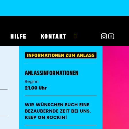
HILFE
KONTAKT
ANLASSINFORMATIONEN
Beginn
21.00 Uhr
WIR WÜNSCHEN EUCH EINE
BEZAUBERNDE ZEIT BEI UNS.
KEEP ON ROCKIN!