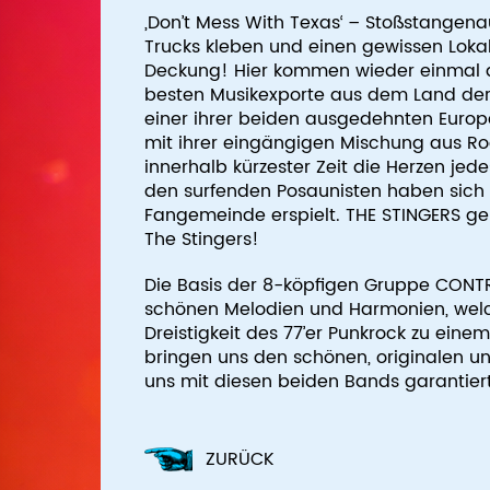
‚Don’t Mess With Texas‘ – Stoßstangena
Trucks kleben und einen gewissen Lok
Deckung! Hier kommen wieder einmal die
besten Musikexporte aus dem Land der
einer ihrer beiden ausgedehnten Europ
mit ihrer eingängigen Mischung aus Roc
innerhalb kürzester Zeit die Herzen j
den surfenden Posaunisten haben sich d
Fangemeinde erspielt. THE STINGERS ge
The Stingers!
Die Basis der 8-köpfigen Gruppe CONTRA
schönen Melodien und Harmonien, wel
Dreistigkeit des 77’er Punkrock zu e
bringen uns den schönen, originalen u
uns mit diesen beiden Bands garantiert
ZURÜCK