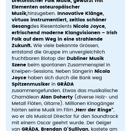
bretonischer Folk Musik, gewürzt mit
Elementen osteuropäischer
Musik,
hinzugeben.
Innovative Klänge,
virtuos instrumentiert, zeitlos schöner
Gesang
des Riesentalents
Nicola Joyce,
erfrischend moderne Klangvisionen – Irish
Folk auf dem Weg in eine strahlende
Zukunft.
Wie viele bekannte Grössen,
entstand die Gruppe im unvergleichlich
fruchtbaren Biotop der
Dubliner
Musik
Szene
beim spontanen Zusammenspiel in
Kneipen-Sessions. Neben Sängerin
Nicola
Joyce
haben sich durch die Bank weg
Spitzenmusiker
in
GRÁDA
zusammengefunden. Etwas das musikalische
Chamäleon
Alan Doherty
(diverse Holz- und
Metall Flöten, Gitarre). Millionen Kinogänger
hörten seine Musik im Film
„Herr der Ringe“
,
wo er als Musical Director für den Soundtrack
mit einem Oscar geehrt wurde. Der Geiger
von
GRÁDA, Brendan O’Sullivan,
kostete am