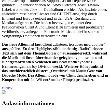
einer Osteuropa-Tournee als Support-Act für Depeche Mode
gründete. Sie unterschrieben bei Andy Fletchers Toast Hawaii-
Label, wo bereits 2003 ihr Debütalbum erschien. Als faszinierender,
absichtlich rätselhafter Liveact sind CLIENT ausgiebig durch
England und Europa getourt und in den USA, Russland und
Mexiko aufgetreten. Die beiden bevorzugen es, unter den
Pseudonymen Client A und Client B zu firmieren und produzieren
verführerische, aufregende Electronic-Music, die tief in starken
Songwriting-Traditionen verwurzelt bleibt.
Das neue Album ist laut
Client
„
düsterer
,
trostloser
und
üppiger
“
ausgefallen. Zu den
Highlights
zählt eindeutig
„Radio“
, dessen
Text sich mit dem Thema
Depression
auseinandersetzt, während
die Musik mit ihren übereinander gelegten
hypnotischen
und
suchtgefährdenden Schichten aus
Beats
und
Keyboards
Erinnerungen an
Joy Division
weckt. Weiterer Höhepunkt ist
das unwiderstehlich düstere
„Overdrive“
mit
Martin Gore
von
Depeche Mode
. Das Album wurde von
Client
geschrieben und in
Kooperation mit
Joe Wilson
(Sneaker Pimps) produziert.
zurück
Anlassinformationen