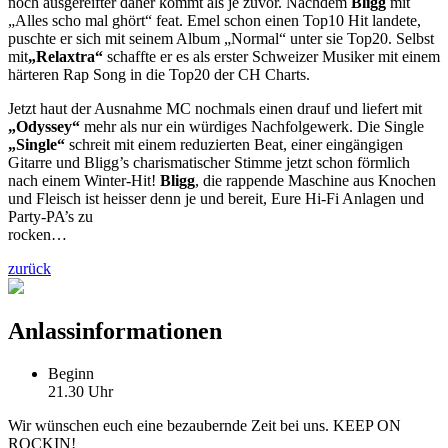
noch ausgereifter daher kommt als je zuvor. Nachdem
Bligg
mit
„Alles scho mal ghört“ feat. Emel schon einen Top10 Hit landete,
puschte er sich mit seinem Album „Normal“ unter sie Top20. Selbst
mit
„Relaxtra“
schaffte er es als erster Schweizer Musiker mit einem
härteren Rap Song in die Top20 der CH Charts.
Jetzt haut der Ausnahme MC nochmals einen drauf und liefert mit
„Odyssey“
mehr als nur ein würdiges Nachfolgewerk. Die Single
„Single“
schreit mit einem reduzierten Beat, einer eingängigen
Gitarre und Bligg’s charismatischer Stimme jetzt schon förmlich
nach einem Winter-Hit!
Bligg
, die rappende Maschine aus Knochen
und Fleisch ist heisser denn je und bereit, Eure Hi-Fi Anlagen und
Party-PA’s zu
rocken…
zurück
Anlassinformationen
Beginn
21.30 Uhr
Wir wünschen euch eine bezaubernde Zeit bei uns. KEEP ON
ROCKIN!