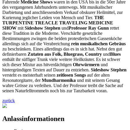
Fahrende
Medicine Shows
waren in den USA bis in die 50er Jahre
des vergangenen Jahrhunderts unterwegs. Mit musikalischer
Darbietung und anschliessendem Verkauf obskurer Heilmittel, zur
Kurierung jeglicher Leiden von Mensch und Tier.
THE
TURPENTINE TREACLE TRAVELING MEDICINE
SHOW
mit
Sideshow Stephen
und
Professor Ray Gunn
rettet
diese Tradition in die Moderne. Verschärfte gesetzliche
Bestimmungen zwingen die beiden protestlerischen Gassenköche
allerdings sich auf die Verabreichung
rein musikalischen Gebräus
zu beschränken. Eines allerdings das es in sich hat. Nebst den gut
definierbaren
Zutaten aus
Folk, Bluegrass, Country
und
Blues
enthält ihr süffiger Trunk viele weitere Heilkräuter. Es ist schwer
sich dieser Mixtur aus hitverdächtigen
Ohrwürmern
und
hintergründigen Texten auf Dauer zu entziehen.
Sideshow Stephen
versteht es meisterhaft seinen
zeitlosen Songs
auf der alten
Resonatorgitarre, der
Mundharmonika
und mit seinem Gesang
wahre Grösse zu verleihen. Und der Professor treibt die Sache auf
seinen Naturfelltrommeln noch bis zur Tanzbarkeit voran.
zurück
Anlassinformationen