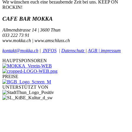
Wir wünschen euch eine bezaubernde Zeit bei uns. KEEP ON
ROCKIN!
CAFE BAR MOKKA
Allmendstrasse 14 | 3600 Thun
033 222 73 91
www.mokka.ch | www.amschluss.ch
kontakt@mokka.ch
|
INFOS
|
Datenschutz
|
AGB | impressum
HAUPTSPONSOREN
PREISE
UNTERSTÜTZT VON