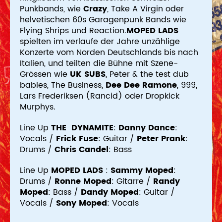
Punkbands, wie
Crazy
, Take A Virgin oder
helvetischen 60s Garagenpunk Bands wie
Flying Shrips und Reaction.
MOPED LADS
spielten im verlaufe der Jahre unzählige
Konzerte vom Norden Deutschlands bis nach
Italien, und teilten die Bühne mit Szene-
Grössen wie
UK SUBS
, Peter & the test dub
babies, The Business,
Dee Dee Ramone
, 999,
Lars Frederiksen (Rancid) oder Dropkick
Murphys.
Line Up
THE DYNAMITE
:
Danny Dance
:
Vocals /
Frick Fuse
: Guitar /
Peter Prank
:
Drums /
Chris Candel
: Bass
Line Up
MOPED LADS
:
Sammy Moped
:
Drums /
Ronne Moped
: Gitarre /
Randy
Moped
: Bass /
Dandy Moped
: Guitar /
Vocals /
Sony Moped
: Vocals