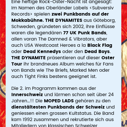
Eine heftige Rock-Oster-Nacht ist angesagt:
Im Namen des Oberländer Labels <Subversiv
Records> spielen
zwei Punkbands auf der
Mokkabühne. THE DYNAMITES
aus Göteborg,
Schweden, gründeten sich 2002, ihre Einflüsse
waren die legendären
77 UK Punk Bands
,
allen voran The Damned & Vibrators, aber
auch USA Westcoast Heroes a la
Black Flag
oder
Dead Kennedys
oder den
Dead Boys
.
THE DYNAMITE
präsentieren auf dieser
Oster
Tour
ihr brandneues Album welches für Fans
von Bands wie The Briefs, Marked Men oder
auch Tight Finks bestens geeignet ist.
Die 2. im Programm kommen aus der
Innerschweiz
und lärmen schon seit über 24
Jahren…!! Die
MOPED LADS
gehören zu den
dienstältesten Punkbands der Schweiz
und
geniessen einen grossen Kultstatus. Die Band
kam 1992 zusammen und rekrutierte sich aus
Mitgliedern von klassischen Schweizer