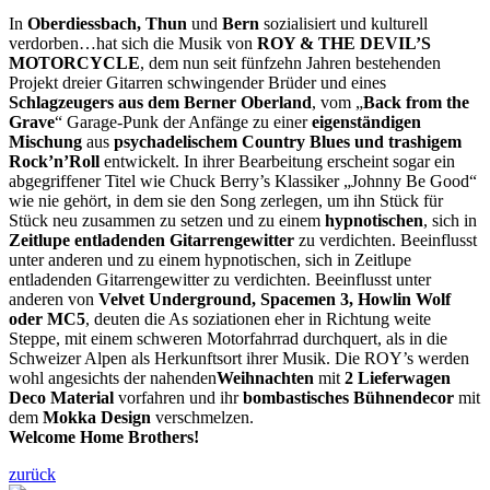
In
Oberdiessbach, Thun
und
Bern
sozialisiert und kulturell
verdorben…hat sich die Musik von
ROY & THE DEVIL’S
MOTORCYCLE
, dem nun seit fünfzehn Jahren bestehenden
Projekt dreier Gitarren schwingender Brüder und eines
Schlagzeugers aus dem Berner Oberland
, vom „
Back from the
Grave
“ Garage-Punk der Anfänge zu einer
eigenständigen
Mischung
aus
psychadelischem Country Blues und trashigem
Rock’n’Roll
entwickelt. In ihrer Bearbeitung erscheint sogar ein
abgegriffener Titel wie Chuck Berry’s Klassiker „Johnny Be Good“
wie nie gehört, in dem sie den Song zerlegen, um ihn Stück für
Stück neu zusammen zu setzen und zu einem
hypnotischen
, sich in
Zeitlupe entladenden Gitarrengewitter
zu verdichten. Beeinflusst
unter anderen und zu einem hypnotischen, sich in Zeitlupe
entladenden Gitarrengewitter zu verdichten. Beeinflusst unter
anderen von
Velvet Underground, Spacemen 3, Howlin Wolf
oder MC5
, deuten die As soziationen eher in Richtung weite
Steppe, mit einem schweren Motorfahrrad durchquert, als in die
Schweizer Alpen als Herkunftsort ihrer Musik. Die ROY’s werden
wohl angesichts der nahenden
Weihnachten
mit
2 Lieferwagen
Deco Material
vorfahren und ihr
bombastisches Bühnendecor
mit
dem
Mokka Design
verschmelzen.
Welcome Home Brothers!
zurück