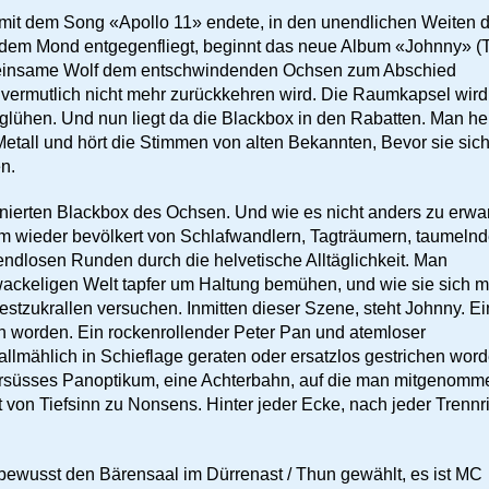
mit dem Song «Apollo 11» endete, in den unendlichen Weiten 
e dem Mond entgegenfliegt, beginnt das neue Album «Johnny» (
er einsame Wolf dem entschwindenden Ochsen zum Abschied
 vermutlich nicht mehr zurückkehren wird. Die Raumkapsel wird
rglühen. Und nun liegt da die Blackbox in den Rabatten. Man he
te Metall und hört die Stimmen von alten Bekannten, Bevor sie sic
n.
onierten Blackbox des Ochsen. Und wie es nicht anders zu erwa
um wieder bevölkert von Schlafwandlern, Tagträumern, taumeln
ndlosen Runden durch die helvetische Alltäglichkeit. Man
r wackeligen Welt tapfer um Haltung bemühen, und wie sie sich m
estzukrallen versuchen. Inmitten dieser Szene, steht Johnny. E
en worden. Ein rockenrollender Peter Pan und atemloser
allmählich in Schieflage geraten oder ersatzlos gestrichen wor
rsüsses Panoptikum, eine Achterbahn, auf die man mitgenomm
ft von Tiefsinn zu Nonsens. Hinter jeder Ecke, nach jeder Trennri
ewusst den Bärensaal im Dürrenast / Thun gewählt, es ist MC