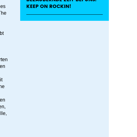
KEEP ON ROCKIN!
des
The
bt
h
rten
den
it
ine
den
en,
lle,