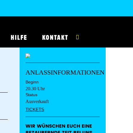
HILFE
KONTAKT
ANLASSINFORMATIONEN
Beginn
20.30 Uhr
Status
Ausverkauft
TICKETS
WIR WÜNSCHEN EUCH EINE
BEZAUBERNDE ZEIT BEI UNS.