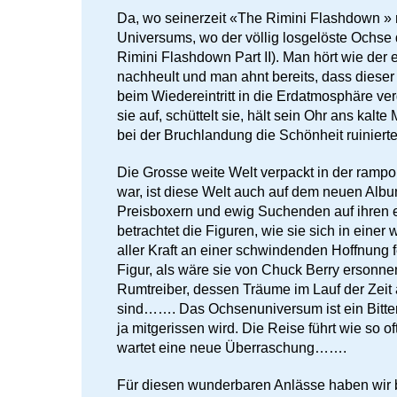
Da, wo seinerzeit «The Rimini Flashdown » 
Universums, wo der völlig losgelöste Ochs
Rimini Flashdown Part II). Man hört wie d
nachheult und man ahnt bereits, dass dieser
beim Wiedereintritt in die Erdatmosphäre ve
sie auf, schüttelt sie, hält sein Ohr ans kal
bei der Bruchlandung die Schönheit ruinierte
Die Grosse weite Welt verpackt in der ramp
war, ist diese Welt auch auf dem neuen Alb
Preisboxern und ewig Suchenden auf ihren e
betrachtet die Figuren, wie sie sich in eine
aller Kraft an einer schwindenden Hoffnung f
Figur, als wäre sie von Chuck Berry ersonn
Rumtreiber, dessen Träume im Lauf der Zeit 
sind……. Das Ochsenuniversum ist ein Bitte
ja mitgerissen wird. Die Reise führt wie so o
wartet eine neue Überraschung…….
Für diesen wunderbaren Anlässe haben wir b