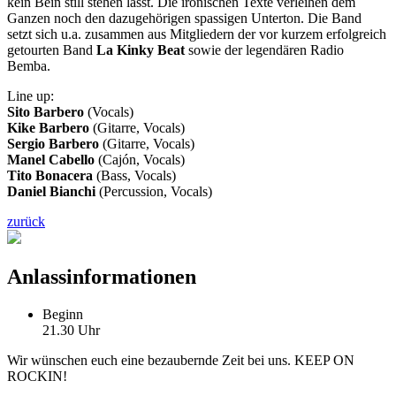
kein Bein still stehen lässt. Die ironischen Texte verleihen dem
Ganzen noch den dazugehörigen spassigen Unterton. Die Band
setzt sich u.a. zusammen aus Mitgliedern der vor kurzem erfolgreich
getourten Band
La Kinky Beat
sowie der legendären Radio
Bemba.
Line up:
Sito Barbero
(Vocals)
Kike Barbero
(Gitarre, Vocals)
Sergio Barbero
(Gitarre, Vocals)
Manel Cabello
(Cajón, Vocals)
Tito Bonacera
(Bass, Vocals)
Daniel Bianchi
(Percussion, Vocals)
zurück
Anlassinformationen
Beginn
21.30 Uhr
Wir wünschen euch eine bezaubernde Zeit bei uns. KEEP ON
ROCKIN!