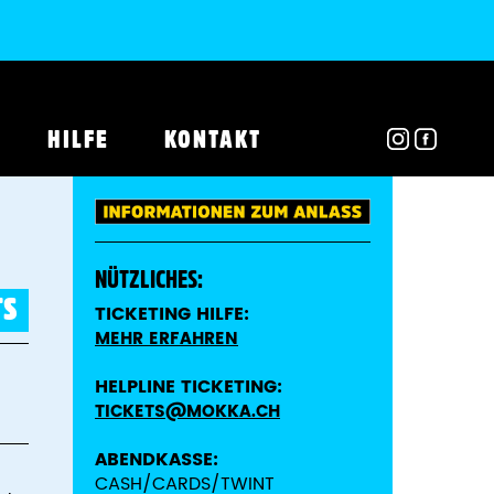
HILFE
KONTAKT
NÜTZLICHES:
TS
TICKETING HILFE:
MEHR ERFAHREN
HELPLINE TICKETING:
TICKETS@MOKKA.CH
ABENDKASSE:
CASH/CARDS/TWINT