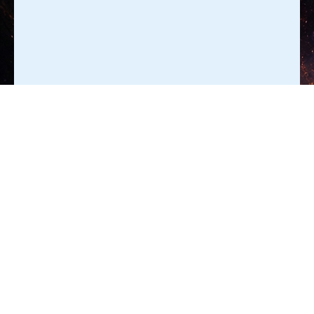
CAFE BAR MOKKA
ALLMENDSTRASSE 14 | 3600 THUN
033 222 73 91
WWW.MOKKA.CH | WWW.AMSCHLUSS.CH
KONTAKT@MOKKA.CH
|
INFOS
|
DATENSCHUTZ
|
AGB
| IMPRESSUM
HAUPTSPONSOREN
PREISE
UNTERSTÜTZT VON