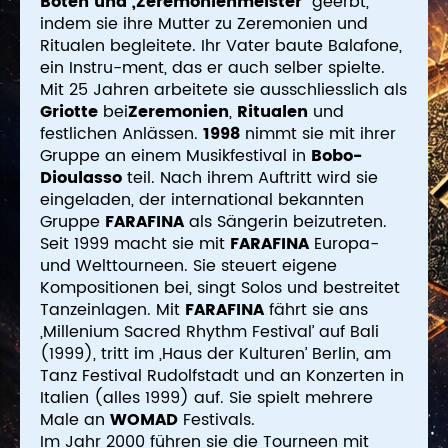
Boten und „Zeremonienmeister
“ geerbt,
indem sie ihre Mutter zu Zeremonien und
Ritualen begleitete. Ihr Vater baute Balafone,
ein Instru-ment, das er auch selber spielte.
Mit 25 Jahren arbeitete sie ausschliesslich als
Griotte
bei
Zeremonien
,
Ritualen
und
festlichen Anlässen.
1998
nimmt sie mit ihrer
Gruppe an einem Musikfestival in
Bobo-
Dioulasso
teil. Nach ihrem Auftritt wird sie
eingeladen, der international bekannten
Gruppe
FARAFINA
als Sängerin beizutreten.
Seit 1999 macht sie mit
FARAFINA
Europa-
und Welttourneen. Sie steuert eigene
Kompositionen bei, singt Solos und bestreitet
Tanzeinlagen. Mit
FARAFINA
fährt sie ans
‚Millenium Sacred Rhythm Festival’ auf Bali
(1999), tritt im ‚Haus der Kulturen’ Berlin, am
Tanz Festival Rudolfstadt und an Konzerten in
Italien (alles 1999) auf. Sie spielt mehrere
Male an
WOMAD
Festivals.
Im Jahr 2000 führen sie die Tourneen mit