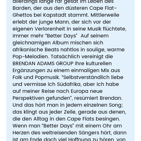
allerdings lange rar gesät im Leben des
Barden, der aus den düsteren Cape Flat-
Ghettos bei Kapstadt stammt. Mittlerweile
erlebt der junge Mann, der sich vor der
eigenen Verlorenheit in seine Musik flüchtete,
immer mehr “Better Days” Auf seinem
gleichnamigen Album mischen sich
afrikanische Beats nahtlos in soulige, warme
Pop-Melodien. Tatsächlich vereinigt die
BRENDAN ADAMS GROUP ihre kulturellen
Ergänzungen zu einem einmaligen Mix aus
Folk und Popmusik. “Selbstverständlich liebe
und vermisse ich Südafrika, aber ich habe
auf meiner Reise nach Europa neue
Perspektiven gefunden”, resümiert Brendan.
Und das hört man in jedem einzelnen Song;
das klingt aus jeder Zeile, gerade aus denen,
die den Alltag in den Cape Flats besingen.
Wenn man “Better Days” mit einem Ohr am
Herzen des weltreisenden Sängers hört, dann
ist am Ende doch viel Hoffnung zu hören, von