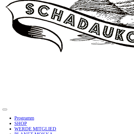
Programm
SHOP
WERDE MITGLIED